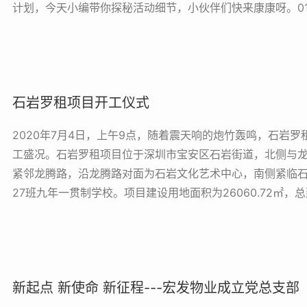
计划，今天小编带你探秘活动细节，小伙伴们快来康康呀。01. 品
石岩罗租项目开工仪式
2020年7月4日，上午9点，随着震天响的炮竹轰鸣，石岩
工盛况。石岩罗租项目位于深圳市宝安区石岩街道，北侧与
紧邻龙腾路，沿龙腾路对面为石岩文化艺术中心，南侧紧临石
27班九年一贯制学校。项目建设用地面积为26060.72㎡，总建筑
新起点 新使命 新征程---宏发物业成立党总支部