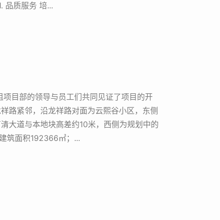
质服务 培...
罗租项目部的领导与员工们共同见证了项目的开
龙祥路紧邻，沿龙祥路对面为云熙谷小区，东侧
清大道与本地块高差约10米，西侧为规划中的
面积192366㎡；...