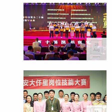
28
Aug
13