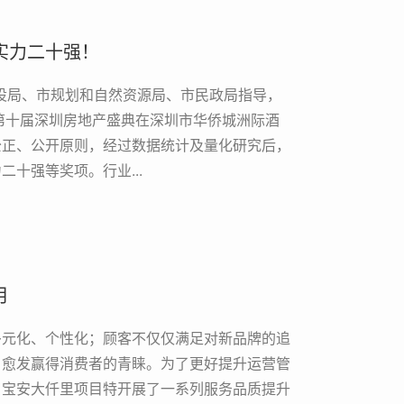
实力二十强！
建设局、市规划和自然资源局、市民政局指导，
第十届深圳房地产盛典在深圳市华侨城洲际酒
公正、公开原则，经过数据统计及量化研究后，
十强等奖项。行业...
月
多元化、个性化；顾客不仅仅满足对新品牌的追
，愈发赢得消费者的青睐。为了更好提升运营管
。宝安大仟里项目特开展了一系列服务品质提升