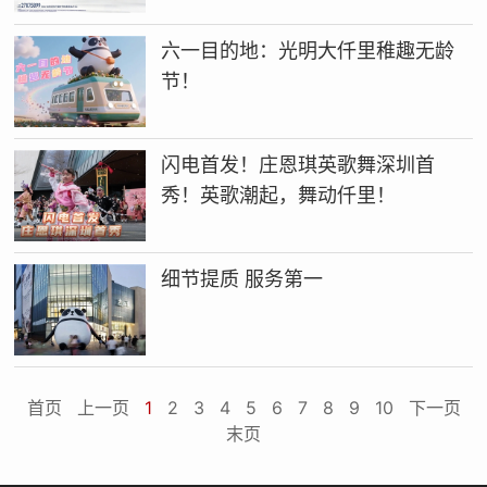
六一目的地：光明大仟里稚趣无龄
节！
闪电首发！庄恩琪英歌舞深圳首
秀！英歌潮起，舞动仟里！
细节提质 服务第一
首页
上一页
1
2
3
4
5
6
7
8
9
10
下一页
末页