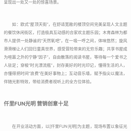
呈现出一处又一处的惊喜场景。
如：欧式“屋顶天街”，在舒适宽敞的楼顶空间完美呈现人文主题
的餐饮休闲街区，打造极具互动感的合家欢主题乐园；木育森林为都
市人提供一处静谧的“天然氧吧”，在一吸一呼之间，体味悠然；旋风
滑滑梯让人们回归童真世界，感受冒险带来的无穷乐趣；共享书屋成
为喧嚣之外的宁静“因子”，自由散落的阅读书屋，等待每一个爱书之
人驻足；穿梭“时光漂流瓶”，封存美好的时光印记，懂得生活的人，
亦懂得把时间“浪费”在美好事物上；互动音乐墙，赋予指尖以魔法，
伴随光影特效，带给消费者视听上的全方位体验。
仟里FUN光明 营销创意十足
在开业活动方面，以[仟里FUN光明]为主题，现场布置以象征光