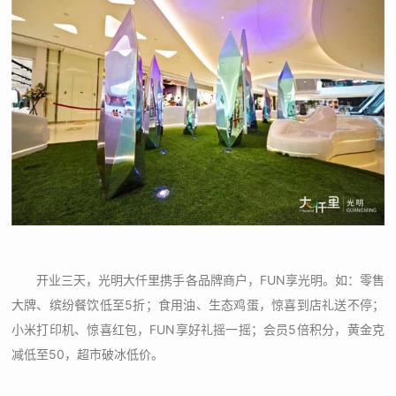
开业三天，光明大仟里携手各品牌商户，FUN享光明。如：零售
大牌、缤纷餐饮低至5折；食用油、生态鸡蛋，惊喜到店礼送不停；
小米打印机、惊喜红包，FUN享好礼摇一摇；会员5倍积分，黄金克
减低至50，超市破冰低价。