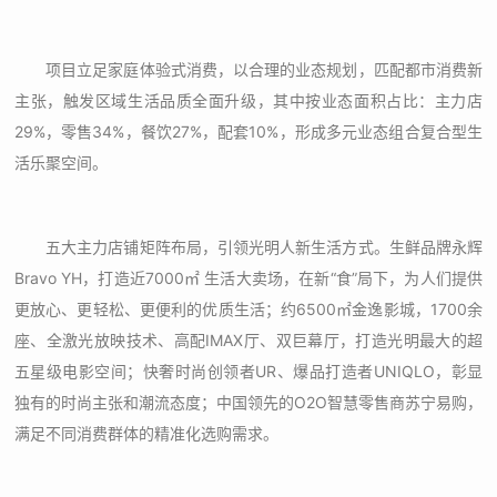
项目立足家庭体验式消费，以合理的业态规划，匹配都市消费新
主张，触发区域生活品质全面升级，其中按业态面积占比：主力店
29%，零售34%，餐饮27%，配套10%，形成多元业态组合复合型生
活乐聚空间。
五大主力店铺矩阵布局，引领光明人新生活方式。生鲜品牌永辉
Bravo YH，打造近7000㎡ 生活大卖场，在新“食”局下，为人们提供
更放心、更轻松、更便利的优质生活；约6500㎡金逸影城，1700余
座、全激光放映技术、高配IMAX厅、双巨幕厅，打造光明最大的超
五星级电影空间；快奢时尚创领者UR、爆品打造者UNIQLO，彰显
独有的时尚主张和潮流态度；中国领先的O2O智慧零售商苏宁易购，
满足不同消费群体的精准化选购需求。