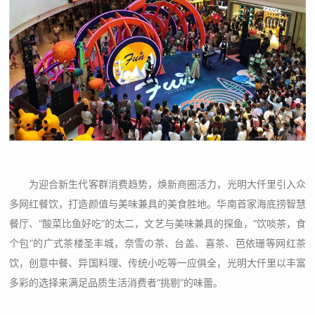
为迎合新生代客群消费趋势，焕新商圈活力，光明大仟里引入众
多网红餐饮，打造颜值与美味兼具的美食胜地。华南首家海底捞智慧
餐厅、“酸菜比鱼好吃”的太二，文艺与美味兼具的探鱼，“饮啖茶，食
个包”的广式茶楼圣丰城，奈雪の茶、台盖、喜茶、芭依珊等网红茶
饮，创意中餐、异国料理、传统小吃等一应俱全，光明大仟里以丰富
多彩的选择来满足品质生活消费者“挑剔”的味蕾。