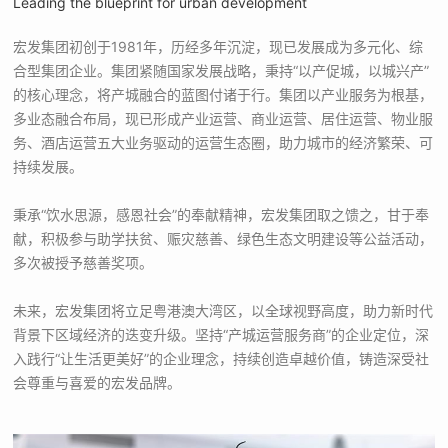
Leading the blueprint for urban development
宏发集团初创于1981年，历经多年沉淀，现已发展成为多元化、综
合型集团企业。集团紧随国家发展战略，秉持“以产促城，以城兴产”
的核心理念，将产城融合的蓝图付诸于行。集团以产业服务为根基，
多业态融合布局，现已形成产业运营、商业运营、居住运营、物业服
务、酒店运营五大业务驱动的运营生态圈，助力城市的经济繁荣、可
持续发展。
秉承“饮水思源，感恩社会”的奉献精神，宏发集团取之馈之，甘于奉
献，积极参与助学扶贫、赈灾慈善、绿色生态文明建设等公益活动，
多次被授予慈善奖项。
未来，宏发集团将立足粤港澳大湾区，以全球视野高度，助力新时代
背景下区域经济的迭变升级。坚持“产城运营服务商”的企业定位，深
入践行“让生活更美好”的企业理念，持续创造卓越价值，铸造深受社
会尊重与喜爱的宏发品牌。